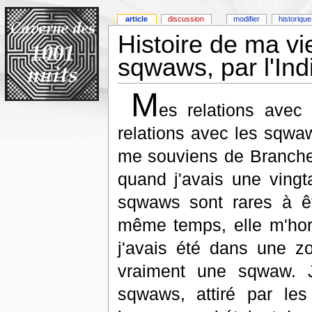
article
discussion
modifier
historique
Histoire de ma vie
sqwaws, par l'Ind
M
es relations avec
relations avec les sqwaw
me souviens de Branche
quand j'avais une vingt
sqwaws sont rares à êtr
même temps, elle m'horr
j'avais été dans une z
vraiment une sqwaw. 
sqwaws, attiré par les