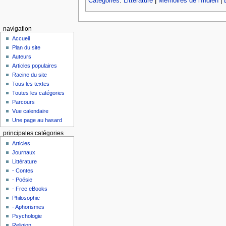
Catégories
:
Littérature
|
Mémoires de l'Indien
|
navigation
Accueil
Plan du site
Auteurs
Articles populaires
Racine du site
Tous les textes
Toutes les catégories
Parcours
Vue calendaire
Une page au hasard
principales catégories
Articles
Journaux
Littérature
- Contes
- Poésie
- Free eBooks
Philosophie
- Aphorismes
Psychologie
Religion