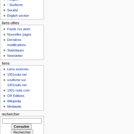
- Soufisme
Société
English section
liens utiles
Feeds rss atom
Nouvelles pages
Dernières
modifications
Statistiques
Newsletter
liens
Liens externes
1001nuits.net
soufisme sur
1001nuits.net
1001-nuits.com
OR Editions
Wikipedia
Mediawiki
rechercher