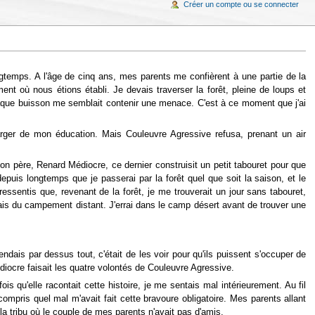
Créer un compte ou se connecter
gtemps. A l'âge de cinq ans, mes parents me confièrent à une partie de la
nt où nous étions établi. Je devais traverser la forêt, pleine de loups et
chaque buisson me semblait contenir une menace. C'est à ce moment que j'ai
harger de mon éducation. Mais Couleuvre Agressive refusa, prenant un air
mon père, Renard Médiocre, ce dernier construisit un petit tabouret pour que
 depuis longtemps que je passerai par la forêt quel que soit la saison, et le
essentis que, revenant de la forêt, je me trouverait un jour sans tabouret,
ntrais du campement distant. J'errai dans le camp désert avant de trouver une
ndais par dessus tout, c'était de les voir pour qu'ils puissent s'occuper de
diocre faisait les quatre volontés de Couleuvre Agressive.
u'elle racontait cette histoire, je me sentais mal intérieurement. Au fil
compris quel mal m'avait fait cette bravoure obligatoire. Mes parents allant
la tribu où le couple de mes parents n'avait pas d'amis.