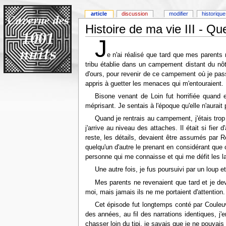
article
discussion
modifier
historique
Histoire de ma vie III - Qu
J
e n'ai réalisé que tard que mes parents
tribu établie dans un campement distant du nôt
d'ours, pour revenir de ce campement où je pas
appris à guetter les menaces qui m'entouraient.
Bisone venant de Loin fut horrifiée quand 
méprisant. Je sentais à l'époque qu'elle n'aurait p
Quand je rentrais au campement, j'étais trop 
j'arrive au niveau des attaches. Il était si fier
reste, les détails, devaient être assumés par R
quelqu'un d'autre le prenant en considérant que 
personne qui me connaisse et qui me défit les lan
Une autre fois, je fus poursuivi par un loup et
Mes parents ne revenaient que tard et je deva
moi, mais jamais ils ne me portaient d'attention
Cet épisode fut longtemps conté par Couleuv
des années, au fil des narrations identiques, j'
chasser loin du tipi, je savais que je ne pouvai