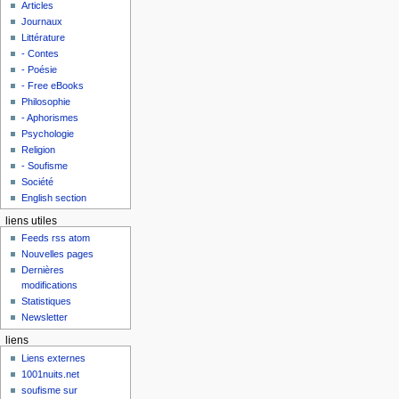
Articles
Journaux
Littérature
- Contes
- Poésie
- Free eBooks
Philosophie
- Aphorismes
Psychologie
Religion
- Soufisme
Société
English section
liens utiles
Feeds rss atom
Nouvelles pages
Dernières
modifications
Statistiques
Newsletter
liens
Liens externes
1001nuits.net
soufisme sur