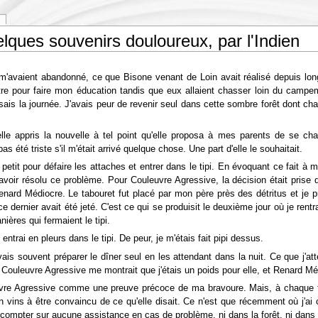
elques souvenirs douloureux, par l'Indien
 m'avaient abandonné, ce que Bisone venant de Loin avait réalisé depuis lon
re pour faire mon éducation tandis que eux allaient chasser loin du campeme
sais la journée. J'avais peur de revenir seul dans cette sombre forêt dont 
elle appris la nouvelle à tel point qu'elle proposa à mes parents de se c
as été triste s'il m'était arrivé quelque chose. Une part d'elle le souhaitait.
petit pour défaire les attaches et entrer dans le tipi. En évoquant ce fait à 
 d'avoir résolu ce problème. Pour Couleuvre Agressive, la décision était prise
enard Médiocre. Le tabouret fut placé par mon père près des détritus et je pr
ce dernier avait été jeté. C'est ce qui se produisit le deuxième jour où je re
ières qui fermaient le tipi.
 entrai en pleurs dans le tipi. De peur, je m'étais fait pipi dessus.
is souvent préparer le dîner seul en les attendant dans la nuit. Ce que j'atte
. Couleuvre Agressive me montrait que j'étais un poids pour elle, et Renard Mé
re Agressive comme une preuve précoce de ma bravoure. Mais, à chaque fois q
en vins à être convaincu de ce qu'elle disait. Ce n'est que récemment où j'ai 
s compter sur aucune assistance en cas de problème, ni dans la forêt, ni dans 