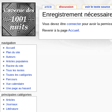
article
discussion
voir le texte source
Enregistrement nécessaire
Vous devez être
connecter
pour avoir la permiss
Revenir à la page
Accueil
.
navigation
Accueil
Plan du site
Auteurs
Articles populaires
Racine du site
Tous les textes
Toutes les catégories
Parcours
Vue calendaire
Une page au hasard
principales catégories
Articles
Journaux
Littérature