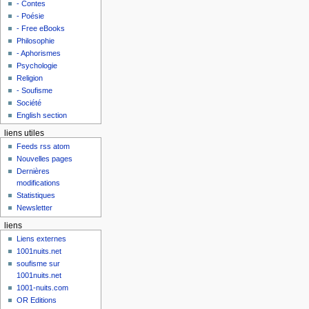
- Contes
- Poésie
- Free eBooks
Philosophie
- Aphorismes
Psychologie
Religion
- Soufisme
Société
English section
liens utiles
Feeds rss atom
Nouvelles pages
Dernières
modifications
Statistiques
Newsletter
liens
Liens externes
1001nuits.net
soufisme sur
1001nuits.net
1001-nuits.com
OR Editions