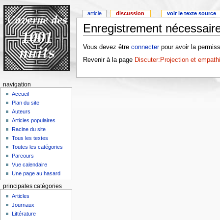
article
discussion
voir le texte source
Enregistrement nécessaire
Vous devez être
connecter
pour avoir la permiss
Revenir à la page
Discuter:Projection et empath
navigation
Accueil
Plan du site
Auteurs
Articles populaires
Racine du site
Tous les textes
Toutes les catégories
Parcours
Vue calendaire
Une page au hasard
principales catégories
Articles
Journaux
Littérature