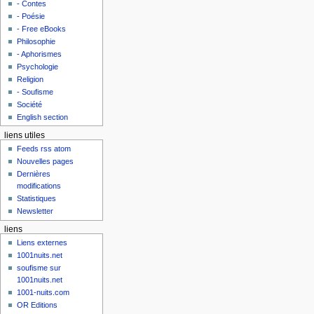
- Contes
- Poésie
- Free eBooks
Philosophie
- Aphorismes
Psychologie
Religion
- Soufisme
Société
English section
liens utiles
Feeds rss atom
Nouvelles pages
Dernières
modifications
Statistiques
Newsletter
liens
Liens externes
1001nuits.net
soufisme sur
1001nuits.net
1001-nuits.com
OR Editions