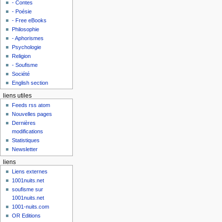
- Contes
- Poésie
- Free eBooks
Philosophie
- Aphorismes
Psychologie
Religion
- Soufisme
Société
English section
liens utiles
Feeds rss atom
Nouvelles pages
Dernières
modifications
Statistiques
Newsletter
liens
Liens externes
1001nuits.net
soufisme sur
1001nuits.net
1001-nuits.com
OR Editions