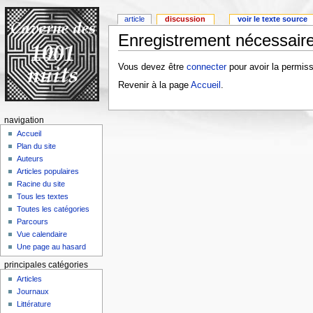
article
discussion
voir le texte source
Enregistrement nécessaire
Vous devez être
connecter
pour avoir la permiss
Revenir à la page
Accueil
.
navigation
Accueil
Plan du site
Auteurs
Articles populaires
Racine du site
Tous les textes
Toutes les catégories
Parcours
Vue calendaire
Une page au hasard
principales catégories
Articles
Journaux
Littérature