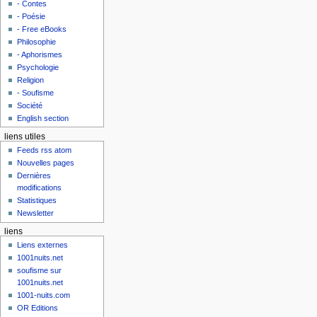
- Contes
- Poésie
- Free eBooks
Philosophie
- Aphorismes
Psychologie
Religion
- Soufisme
Société
English section
liens utiles
Feeds rss atom
Nouvelles pages
Dernières
modifications
Statistiques
Newsletter
liens
Liens externes
1001nuits.net
soufisme sur
1001nuits.net
1001-nuits.com
OR Editions