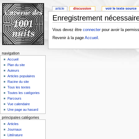
article
discussion
voir le texte source
Enregistrement nécessaire
Vous devez être
connecter
pour avoir la permiss
Revenir à la page
Accueil
.
navigation
Accueil
Plan du site
Auteurs
Articles populaires
Racine du site
Tous les textes
Toutes les catégories
Parcours
Vue calendaire
Une page au hasard
principales catégories
Articles
Journaux
Littérature