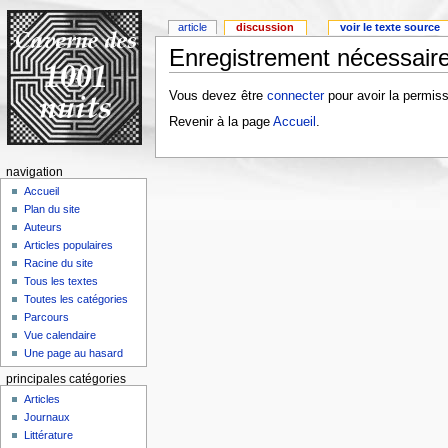
article
discussion
voir le texte source
Enregistrement nécessaire
Vous devez être
connecter
pour avoir la permiss
Revenir à la page
Accueil
.
navigation
Accueil
Plan du site
Auteurs
Articles populaires
Racine du site
Tous les textes
Toutes les catégories
Parcours
Vue calendaire
Une page au hasard
principales catégories
Articles
Journaux
Littérature