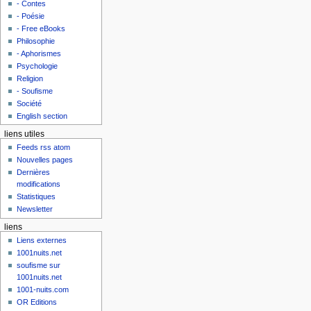
- Contes
- Poésie
- Free eBooks
Philosophie
- Aphorismes
Psychologie
Religion
- Soufisme
Société
English section
liens utiles
Feeds rss atom
Nouvelles pages
Dernières
modifications
Statistiques
Newsletter
liens
Liens externes
1001nuits.net
soufisme sur
1001nuits.net
1001-nuits.com
OR Editions