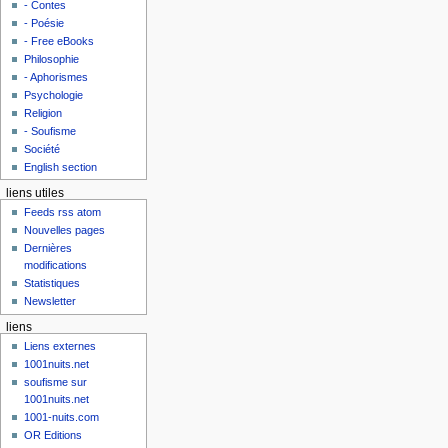
- Contes
- Poésie
- Free eBooks
Philosophie
- Aphorismes
Psychologie
Religion
- Soufisme
Société
English section
liens utiles
Feeds rss atom
Nouvelles pages
Dernières
modifications
Statistiques
Newsletter
liens
Liens externes
1001nuits.net
soufisme sur
1001nuits.net
1001-nuits.com
OR Editions