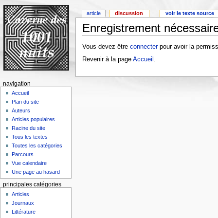
article
discussion
voir le texte source
Enregistrement nécessaire
Vous devez être
connecter
pour avoir la permiss
Revenir à la page
Accueil
.
navigation
Accueil
Plan du site
Auteurs
Articles populaires
Racine du site
Tous les textes
Toutes les catégories
Parcours
Vue calendaire
Une page au hasard
principales catégories
Articles
Journaux
Littérature