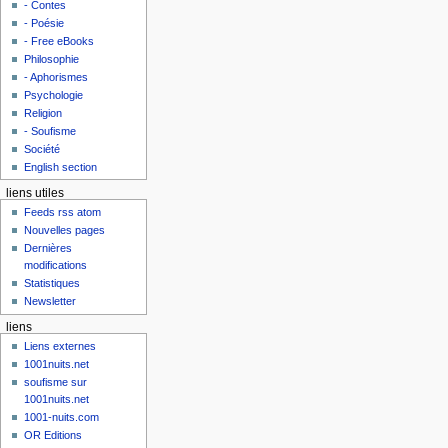
- Contes
- Poésie
- Free eBooks
Philosophie
- Aphorismes
Psychologie
Religion
- Soufisme
Société
English section
liens utiles
Feeds rss atom
Nouvelles pages
Dernières
modifications
Statistiques
Newsletter
liens
Liens externes
1001nuits.net
soufisme sur
1001nuits.net
1001-nuits.com
OR Editions