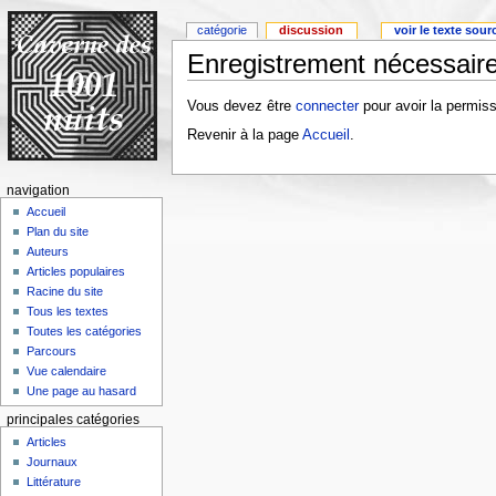
catégorie
discussion
voir le texte sour
Enregistrement nécessaire
Vous devez être
connecter
pour avoir la permiss
Revenir à la page
Accueil
.
navigation
Accueil
Plan du site
Auteurs
Articles populaires
Racine du site
Tous les textes
Toutes les catégories
Parcours
Vue calendaire
Une page au hasard
principales catégories
Articles
Journaux
Littérature