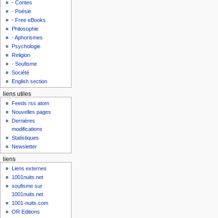
- Contes
- Poésie
- Free eBooks
Philosophie
- Aphorismes
Psychologie
Religion
- Soufisme
Société
English section
liens utiles
Feeds rss atom
Nouvelles pages
Dernières
modifications
Statistiques
Newsletter
liens
Liens externes
1001nuits.net
soufisme sur
1001nuits.net
1001-nuits.com
OR Editions