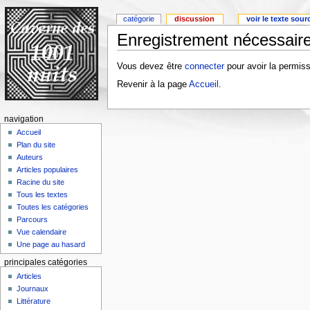
catégorie
discussion
voir le texte sour
Enregistrement nécessaire
Vous devez être
connecter
pour avoir la permiss
Revenir à la page
Accueil
.
navigation
Accueil
Plan du site
Auteurs
Articles populaires
Racine du site
Tous les textes
Toutes les catégories
Parcours
Vue calendaire
Une page au hasard
principales catégories
Articles
Journaux
Littérature