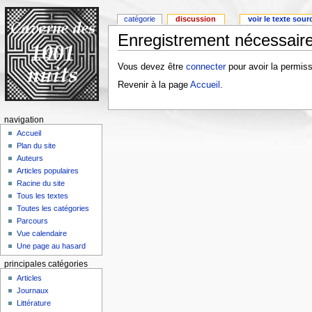
catégorie
discussion
voir le texte sour
Enregistrement nécessaire
Vous devez être
connecter
pour avoir la permiss
Revenir à la page
Accueil
.
navigation
Accueil
Plan du site
Auteurs
Articles populaires
Racine du site
Tous les textes
Toutes les catégories
Parcours
Vue calendaire
Une page au hasard
principales catégories
Articles
Journaux
Littérature