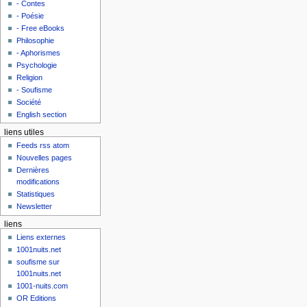
- Contes
- Poésie
- Free eBooks
Philosophie
- Aphorismes
Psychologie
Religion
- Soufisme
Société
English section
liens utiles
Feeds rss atom
Nouvelles pages
Dernières
modifications
Statistiques
Newsletter
liens
Liens externes
1001nuits.net
soufisme sur
1001nuits.net
1001-nuits.com
OR Editions