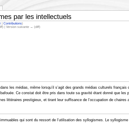
smes par les intellectuels
r
|
Contributions
)
iff) | Version suivante → (diff)
ans les médias, même lorsqu’il s’agit des grands médias culturels français d
bafouée. Ce constat doit être pris dans toute sa gravité étant donné que les 
mes littéraires prestigieux, et tirant leur suffisance de l’occupation de chai
mmuables qui sont du ressort de l’utilisation des syllogismes. Le syllogisme e