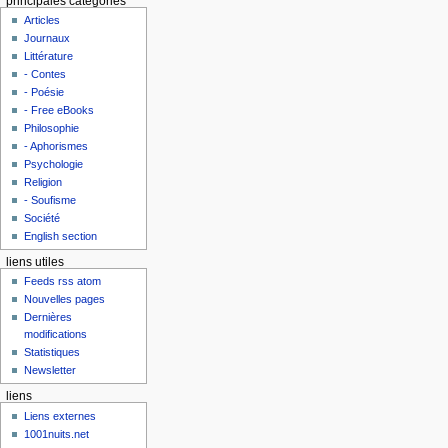
principales catégories
Articles
Journaux
Littérature
- Contes
- Poésie
- Free eBooks
Philosophie
- Aphorismes
Psychologie
Religion
- Soufisme
Société
English section
liens utiles
Feeds rss atom
Nouvelles pages
Dernières
modifications
Statistiques
Newsletter
liens
Liens externes
1001nuits.net