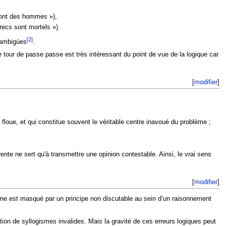
sont des hommes »),
recs sont mortels »).
[2]
 ambigües
.
Ce tour de passe passe est très intéressant du point de vue de la logique car
[
modifier
]
 floue, et qui constitue souvent le véritable centre inavoué du problème ;
ente ne sert qu'à transmettre une opinion contestable. Ainsi, le vrai sens
[
modifier
]
oblème est masqué par un principe non discutable au sein d’un raisonnement
tion de syllogismes invalides. Mais la gravité de ces erreurs logiques peut