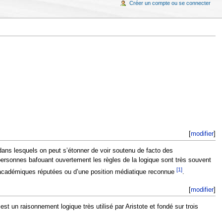
Créer un compte ou se connecter
[
modifier
]
ans lesquels on peut s’étonner de voir soutenu de facto des
personnes bafouant ouvertement les règles de la logique sont très souvent
[1]
res académiques réputées ou d’une position médiatique reconnue
.
[
modifier
]
st un raisonnement logique très utilisé par Aristote et fondé sur trois