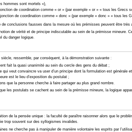
es hommes sont mortels »),
jonction de coordination comme « or » (par exemple « or » « tous les Grecs 
njonction de coordination comme « donc » (par exemple « donc » « tous les G
e de conclusions fausses dans la mesure où les prémisses peuvent être très
e notion de vérité et de principe indiscutable au sein de la prémisse mineure. 
el du danger logique.
siècle, ressemble, par conséquent, à la démonstration suivante :
ent fait la quasi unanimité au sein du cercle des gens du débat ;
e qui veut convaincre va user d’un principe dont la formulation est générale et
eure est le lieu d’exposition du postulat ;
sens que la personne cherche à faire partager au plus grand nombre.
 que les postulats se cachent au sein de la prémisse mineure, la logique appar
inition de la pensée unique : la faculté de paraître raisonner alors que le pr
ie trop souvent sur des syllogismes invalides.
es ne cherche pas à manipuler de manière volontaire les esprits par l’utilisa