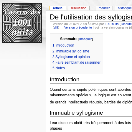
article
discussion
modifier
historique
De l'utilisation des syllogi
Version du 26 avril 2009 à 08:54 par
1001nuits
(
Discute
(
diff
)
← Version précédente
| voir la version courante (d
Sommaire
[
masquer
]
1
Introduction
2
Immuable syllogisme
3
Syllogisme et opinion
4
Faire semblant de raisonner
5
Notes
Introduction
Quand certains sujets polémiques sont abordés d
raisonnements spécieux, la logique est souvent 
de grands intellectuels réputés, bardés de diplô
Immuable syllogisme
Leur discours obéit très fréquemment à des lois i
phases :