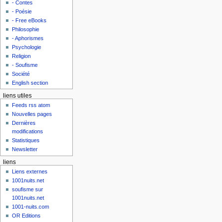
- Contes
- Poésie
- Free eBooks
Philosophie
- Aphorismes
Psychologie
Religion
- Soufisme
Société
English section
liens utiles
Feeds rss atom
Nouvelles pages
Dernières
modifications
Statistiques
Newsletter
liens
Liens externes
1001nuits.net
soufisme sur
1001nuits.net
1001-nuits.com
OR Editions