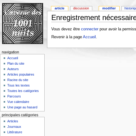
article
discussion
modifier
histori
Enregistrement nécessaire
Vous devez être
connecter
pour avoir la permiss
Revenir à la page
Accueil
.
navigation
Accueil
Plan du site
Auteurs
Articles populaires
Racine du site
Tous les textes
Toutes les catégories
Parcours
Vue calendaire
Une page au hasard
principales catégories
Articles
Journaux
Littérature