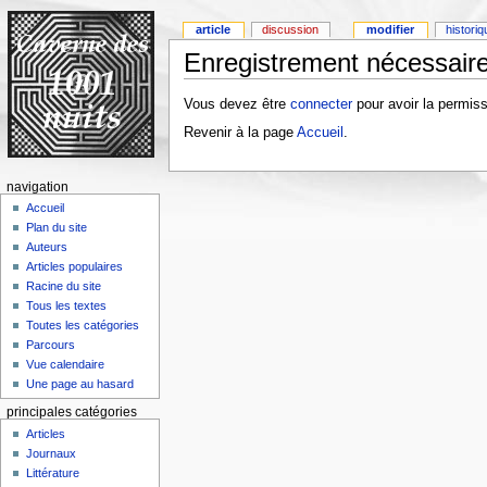
article
discussion
modifier
histori
Enregistrement nécessaire
Vous devez être
connecter
pour avoir la permiss
Revenir à la page
Accueil
.
navigation
Accueil
Plan du site
Auteurs
Articles populaires
Racine du site
Tous les textes
Toutes les catégories
Parcours
Vue calendaire
Une page au hasard
principales catégories
Articles
Journaux
Littérature