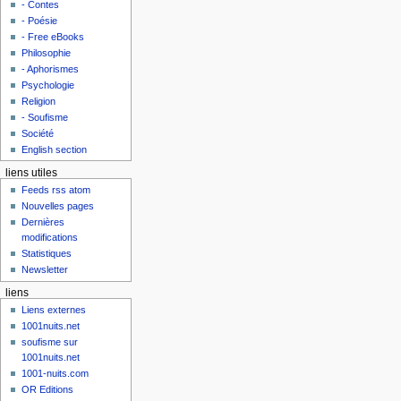
- Contes
- Poésie
- Free eBooks
Philosophie
- Aphorismes
Psychologie
Religion
- Soufisme
Société
English section
liens utiles
Feeds rss atom
Nouvelles pages
Dernières
modifications
Statistiques
Newsletter
liens
Liens externes
1001nuits.net
soufisme sur
1001nuits.net
1001-nuits.com
OR Editions