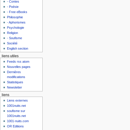
- Contes
- Poésie
- Free eBooks
Philosophie
- Aphorismes
Psychologie
Religion
- Soufisme
Société
English section
liens utiles
Feeds rss atom
Nouvelles pages
Dernières
modifications
Statistiques
Newsletter
liens
Liens externes
1001nuits.net
soufisme sur
1001nuits.net
1001-nuits.com
OR Editions