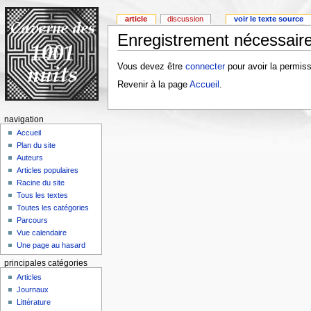
article
discussion
voir le texte source
Enregistrement nécessaire
Vous devez être
connecter
pour avoir la permiss
Revenir à la page
Accueil
.
navigation
Accueil
Plan du site
Auteurs
Articles populaires
Racine du site
Tous les textes
Toutes les catégories
Parcours
Vue calendaire
Une page au hasard
principales catégories
Articles
Journaux
Littérature