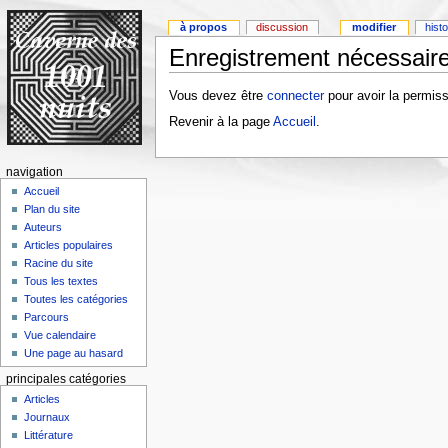
à propos
discussion
modifier
hist
Enregistrement nécessaire
Vous devez être
connecter
pour avoir la permiss
Revenir à la page
Accueil
.
navigation
Accueil
Plan du site
Auteurs
Articles populaires
Racine du site
Tous les textes
Toutes les catégories
Parcours
Vue calendaire
Une page au hasard
principales catégories
Articles
Journaux
Littérature