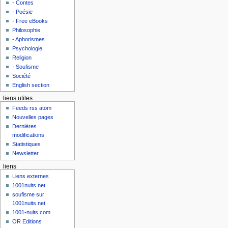
- Contes
- Poésie
- Free eBooks
Philosophie
- Aphorismes
Psychologie
Religion
- Soufisme
Société
English section
liens utiles
Feeds rss atom
Nouvelles pages
Dernières
modifications
Statistiques
Newsletter
liens
Liens externes
1001nuits.net
soufisme sur
1001nuits.net
1001-nuits.com
OR Editions