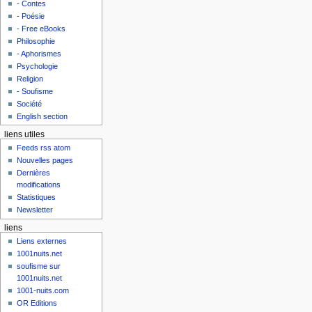
- Contes
- Poésie
- Free eBooks
Philosophie
- Aphorismes
Psychologie
Religion
- Soufisme
Société
English section
liens utiles
Feeds rss atom
Nouvelles pages
Dernières
modifications
Statistiques
Newsletter
liens
Liens externes
1001nuits.net
soufisme sur
1001nuits.net
1001-nuits.com
OR Editions