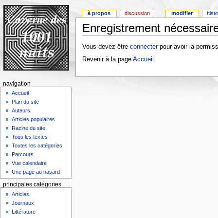
à propos
discussion
modifier
hist
Enregistrement nécessaire
Vous devez être
connecter
pour avoir la permiss
Revenir à la page
Accueil
.
navigation
Accueil
Plan du site
Auteurs
Articles populaires
Racine du site
Tous les textes
Toutes les catégories
Parcours
Vue calendaire
Une page au hasard
principales catégories
Articles
Journaux
Littérature