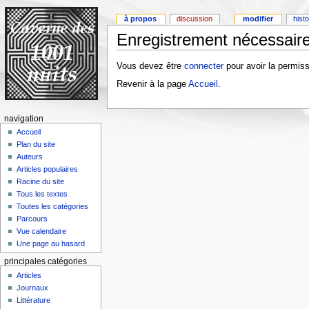
à propos
discussion
modifier
hist
Enregistrement nécessaire
Vous devez être
connecter
pour avoir la permiss
Revenir à la page
Accueil
.
navigation
Accueil
Plan du site
Auteurs
Articles populaires
Racine du site
Tous les textes
Toutes les catégories
Parcours
Vue calendaire
Une page au hasard
principales catégories
Articles
Journaux
Littérature