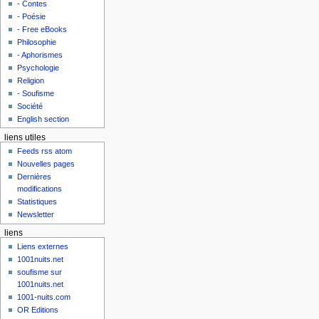
- Contes
- Poésie
- Free eBooks
Philosophie
- Aphorismes
Psychologie
Religion
- Soufisme
Société
English section
liens utiles
Feeds rss atom
Nouvelles pages
Dernières
modifications
Statistiques
Newsletter
liens
Liens externes
1001nuits.net
soufisme sur
1001nuits.net
1001-nuits.com
OR Editions