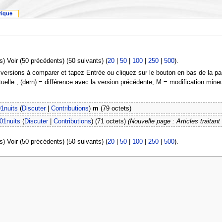
rique
s) Voir (50 précédents) (50 suivants) (
20
|
50
|
100
|
250
|
500
).
 versions à comparer et tapez Entrée ou cliquez sur le bouton en bas de la pa
tuelle , (dern) = différence avec la version précédente, M = modification mine
1nuits
(
Discuter
|
Contributions
)
m
(79 octets)
01nuits
(
Discuter
|
Contributions
)
(71 octets)
(Nouvelle page : Articles traitan
s) Voir (50 précédents) (50 suivants) (
20
|
50
|
100
|
250
|
500
).