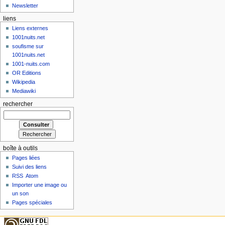
Newsletter
liens
Liens externes
1001nuits.net
soufisme sur
1001nuits.net
1001-nuits.com
OR Editions
Wikipedia
Mediawiki
rechercher
boîte à outils
Pages liées
Suivi des liens
RSS
Atom
Importer une image ou
un son
Pages spéciales