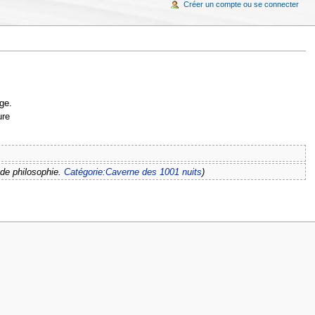
Créer un compte ou se connecter
ge.
ure
t de philosophie.
Catégorie:Caverne des 1001 nuits
)