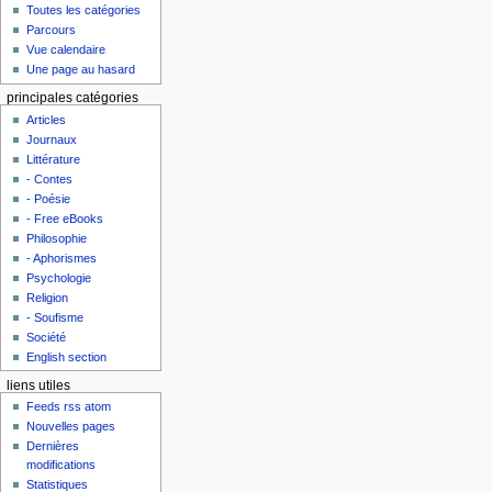
Toutes les catégories
Parcours
Vue calendaire
Une page au hasard
principales catégories
Articles
Journaux
Littérature
- Contes
- Poésie
- Free eBooks
Philosophie
- Aphorismes
Psychologie
Religion
- Soufisme
Société
English section
liens utiles
Feeds rss atom
Nouvelles pages
Dernières
modifications
Statistiques