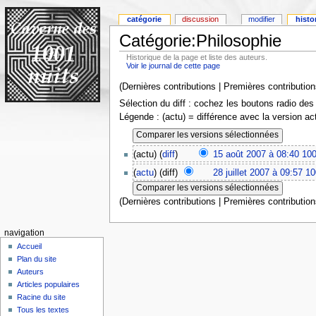
catégorie
discussion
modifier
histo
Catégorie:Philosophie
Historique de la page et liste des auteurs.
Voir le journal de cette page
(Dernières contributions | Premières contribution
Sélection du diff : cochez les boutons radio des
Légende : (actu) = différence avec la version ac
(actu) (
diff
)
15 août 2007 à 08:40
100
(
actu
) (diff)
28 juillet 2007 à 09:57
10
(Dernières contributions | Premières contribution
navigation
Accueil
Plan du site
Auteurs
Articles populaires
Racine du site
Tous les textes