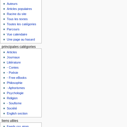
Auteurs
Articles populaires
Racine du site
Tous les textes
Toutes les catégories
Parcours
Vue calendaire
Une page au hasard
principales catégories
Articles
Journaux
Littérature
- Contes
- Poésie
- Free eBooks
Philosophie
- Aphorismes
Psychologie
Religion
- Soufisme
Société
English section
liens utiles
Feeds rss atom