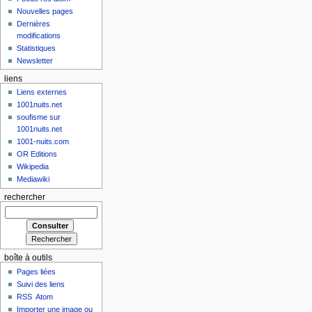
Nouvelles pages
Dernières
modifications
Statistiques
Newsletter
liens
Liens externes
1001nuits.net
soufisme sur
1001nuits.net
1001-nuits.com
OR Editions
Wikipedia
Mediawiki
rechercher
boîte à outils
Pages liées
Suivi des liens
RSS
Atom
Importer une image ou