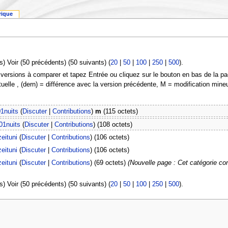
rique
s) Voir (50 précédents) (50 suivants) (
20
|
50
|
100
|
250
|
500
).
 versions à comparer et tapez Entrée ou cliquez sur le bouton en bas de la pa
tuelle , (dern) = différence avec la version précédente, M = modification mine
1nuits
(
Discuter
|
Contributions
)
m
(115 octets)
01nuits
(
Discuter
|
Contributions
)
(108 octets)
zeituni
(
Discuter
|
Contributions
)
(106 octets)
zeituni
(
Discuter
|
Contributions
)
(106 octets)
zeituni
(
Discuter
|
Contributions
)
(69 octets)
(Nouvelle page : Cet catégorie cont
s) Voir (50 précédents) (50 suivants) (
20
|
50
|
100
|
250
|
500
).