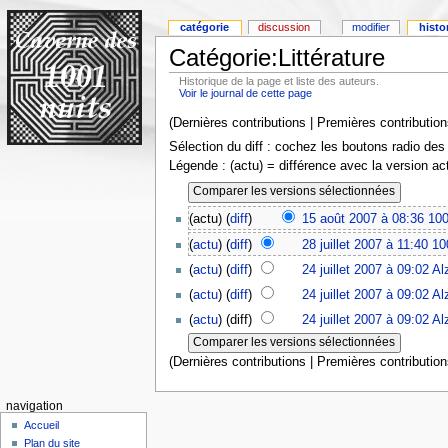
catégorie
discussion
modifier
histo
Catégorie:Littérature
Historique de la page et liste des auteurs.
Voir le journal de cette page
(Dernières contributions | Premières contribution
Sélection du diff : cochez les boutons radio des
Légende : (actu) = différence avec la version ac
(actu) (
diff
)
15 août 2007 à 08:36
100
(
actu
) (
diff
)
28 juillet 2007 à 11:40
10
(
actu
) (
diff
)
24 juillet 2007 à 09:02
Al
(
actu
) (
diff
)
24 juillet 2007 à 09:02
Al
(
actu
) (diff)
24 juillet 2007 à 09:02
Al
(Dernières contributions | Premières contribution
navigation
Accueil
Plan du site