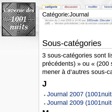
catégorie
discussion
modifier
histor
Catégorie:Journal
Version du 1 mai 2009 à 14:40 par
1001nuits
(
Discuter
(diff) ← Version précédente | voir la version courante (di
Sous-catégories
3 sous-catégories sont li
précédents) » ou « (200 s
mener à d’autres sous-ca
J
Journal 2007 (1001nuit
Journal 2009 (1001nuit