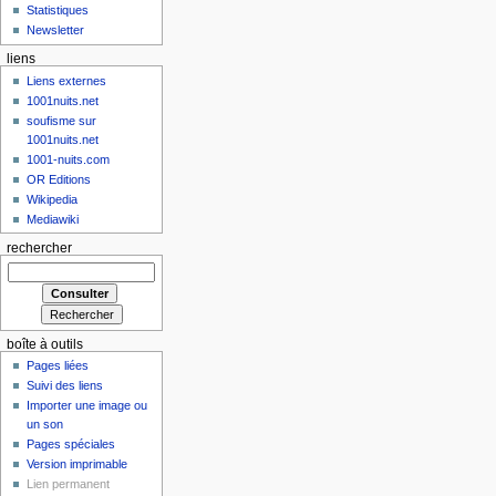
Statistiques
Newsletter
liens
Liens externes
1001nuits.net
soufisme sur
1001nuits.net
1001-nuits.com
OR Editions
Wikipedia
Mediawiki
rechercher
boîte à outils
Pages liées
Suivi des liens
Importer une image ou
un son
Pages spéciales
Version imprimable
Lien permanent