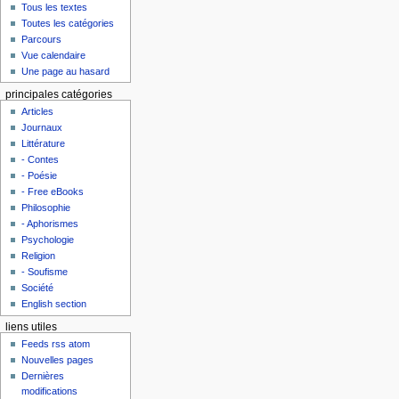
Tous les textes
Toutes les catégories
Parcours
Vue calendaire
Une page au hasard
principales catégories
Articles
Journaux
Littérature
- Contes
- Poésie
- Free eBooks
Philosophie
- Aphorismes
Psychologie
Religion
- Soufisme
Société
English section
liens utiles
Feeds rss atom
Nouvelles pages
Dernières
modifications