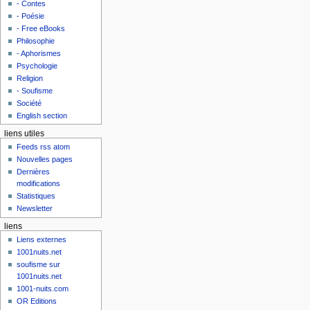
- Contes
- Poésie
- Free eBooks
Philosophie
- Aphorismes
Psychologie
Religion
- Soufisme
Société
English section
liens utiles
Feeds rss atom
Nouvelles pages
Dernières
modifications
Statistiques
Newsletter
liens
Liens externes
1001nuits.net
soufisme sur
1001nuits.net
1001-nuits.com
OR Editions