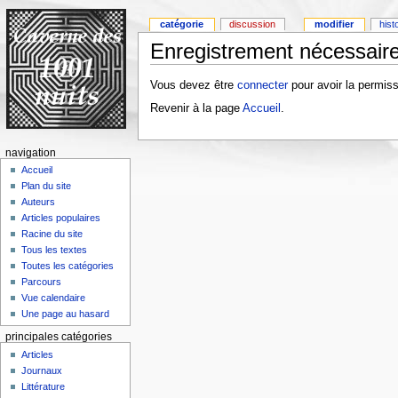
catégorie
discussion
modifier
hist
Enregistrement nécessaire
Vous devez être
connecter
pour avoir la permiss
Revenir à la page
Accueil
.
navigation
Accueil
Plan du site
Auteurs
Articles populaires
Racine du site
Tous les textes
Toutes les catégories
Parcours
Vue calendaire
Une page au hasard
principales catégories
Articles
Journaux
Littérature