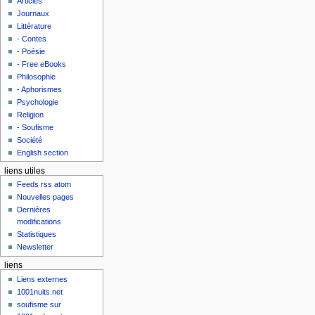
Articles
Journaux
Littérature
- Contes
- Poésie
- Free eBooks
Philosophie
- Aphorismes
Psychologie
Religion
- Soufisme
Société
English section
liens utiles
Feeds rss atom
Nouvelles pages
Dernières
modifications
Statistiques
Newsletter
liens
Liens externes
1001nuits.net
soufisme sur