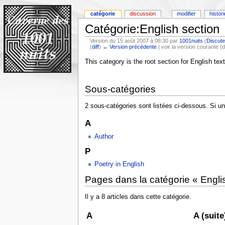
catégorie
discussion
modifier
histor
Catégorie:English section
Version du 15 août 2007 à 08:30 par
1001nuits
(
Discute
(
diff
)
← Version précédente
| voir la version courante (d
This category is the root section for English text
Sous-catégories
2 sous-catégories sont listées ci-dessous. Si un
A
Author
P
Poetry in English
Pages dans la catégorie « Engli
Il y a 8 articles dans cette catégorie.
A
A (suite