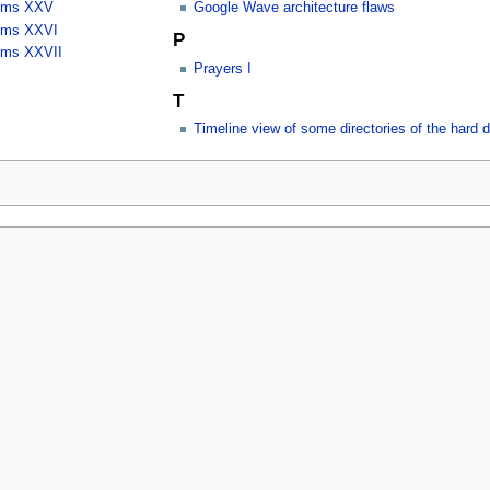
sms XXV
Google Wave architecture flaws
sms XXVI
P
sms XXVII
Prayers I
T
Timeline view of some directories of the hard