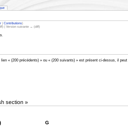
ique
r
|
Contributions
)
iff) | Version suivante → (diff)
s.
 lien « (200 précédents) » ou « (200 suivants) » est présent ci-dessus, il peu
sh section »
)
G