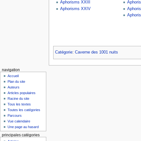
Aphorisms XXIII
Aphori
Aphorisms XXIV
Aphori
Aphori
Catégorie
:
Caverne des 1001 nuits
navigation
Accueil
Plan du site
Auteurs
Articles populaires
Racine du site
Tous les textes
Toutes les catégories
Parcours
Vue calendaire
Une page au hasard
principales catégories