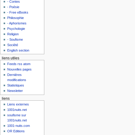
- Contes
- Poésie
- Free eBooks
Philosophie
- Aphorismes
Psychologie
Religion
- Soufisme
Société
English section
liens utiles
Feeds rss atom
Nouvelles pages
Dernières
modifications
Statistiques
Newsletter
liens
Liens externes
1001nuits.net
soufisme sur
1001nuits.net
1001-nuits.com
OR Editions