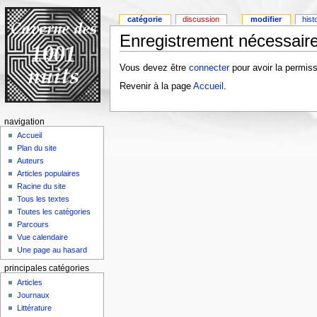
catégorie
discussion
modifier
hist
Enregistrement nécessaire
Vous devez être
connecter
pour avoir la permiss
Revenir à la page
Accueil
.
navigation
Accueil
Plan du site
Auteurs
Articles populaires
Racine du site
Tous les textes
Toutes les catégories
Parcours
Vue calendaire
Une page au hasard
principales catégories
Articles
Journaux
Littérature