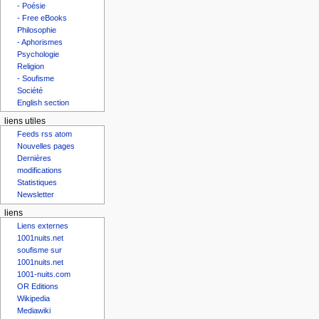
- Poésie
- Free eBooks
Philosophie
- Aphorismes
Psychologie
Religion
- Soufisme
Société
English section
liens utiles
Feeds rss atom
Nouvelles pages
Dernières
modifications
Statistiques
Newsletter
liens
Liens externes
1001nuits.net
soufisme sur
1001nuits.net
1001-nuits.com
OR Editions
Wikipedia
Mediawiki