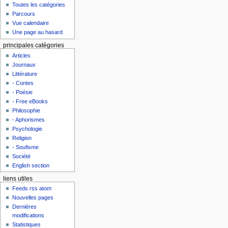
Toutes les catégories
Parcours
Vue calendaire
Une page au hasard
principales catégories
Articles
Journaux
Littérature
- Contes
- Poésie
- Free eBooks
Philosophie
- Aphorismes
Psychologie
Religion
- Soufisme
Société
English section
liens utiles
Feeds rss atom
Nouvelles pages
Dernières
modifications
Statistiques