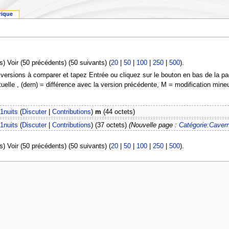
rique
s) Voir (50 précédents) (50 suivants) (
20
|
50
|
100
|
250
|
500
).
 versions à comparer et tapez Entrée ou cliquez sur le bouton en bas de la pa
tuelle , (dern) = différence avec la version précédente, M = modification mine
1nuits
(
Discuter
|
Contributions
)
m
(44 octets)
1nuits
(
Discuter
|
Contributions
)
(37 octets)
(Nouvelle page :
Catégorie:Cavern
s) Voir (50 précédents) (50 suivants) (
20
|
50
|
100
|
250
|
500
).