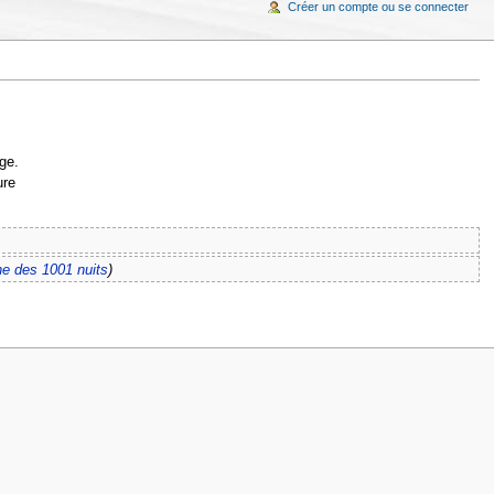
Créer un compte ou se connecter
ge.
ure
e des 1001 nuits
)