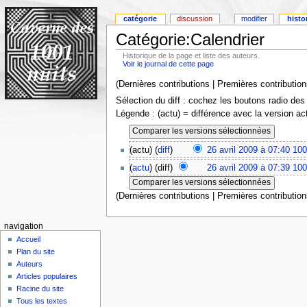
catégorie
discussion
modifier
histo
Catégorie:Calendrier
Historique de la page et liste des auteurs.
Voir le journal de cette page
(Dernières contributions | Premières contribution
Sélection du diff : cochez les boutons radio des
Légende : (actu) = différence avec la version ac
(actu) (
diff
)
26 avril 2009 à 07:40
100
(
actu
) (diff)
26 avril 2009 à 07:39
100
(Dernières contributions | Premières contribution
navigation
Accueil
Plan du site
Auteurs
Articles populaires
Racine du site
Tous les textes