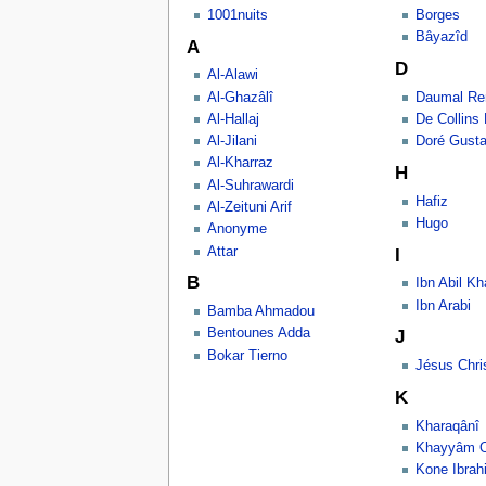
1001nuits
Borges
Bâyazîd
A
D
Al-Alawi
Al-Ghazâlî
Daumal Re
Al-Hallaj
De Collins
Al-Jilani
Doré Gust
Al-Kharraz
H
Al-Suhrawardi
Hafiz
Al-Zeituni Arif
Hugo
Anonyme
Attar
I
B
Ibn Abil Kh
Ibn Arabi
Bamba Ahmadou
Bentounes Adda
J
Bokar Tierno
Jésus Chri
K
Kharaqânî
Khayyâm 
Kone Ibrah