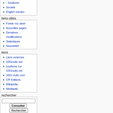
- Soufisme
Société
English section
liens utiles
Feeds rss atom
Nouvelles pages
Dernières
modifications
Statistiques
Newsletter
liens
Liens externes
1001nuits.net
soufisme sur
1001nuits.net
1001-nuits.com
OR Editions
Wikipedia
Mediawiki
rechercher