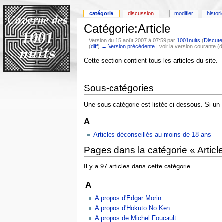
catégorie
discussion
modifier
histor
Catégorie:Article
Version du 15 août 2007 à 07:59 par
1001nuits
(
Discute
(
diff
)
← Version précédente
| voir la version courante (d
Cette section contient tous les articles du site.
Sous-catégories
Une sous-catégorie est listée ci-dessous. Si un 
A
Articles déconseillés au moins de 18 ans
Pages dans la catégorie « Articl
Il y a 97 articles dans cette catégorie.
A
A propos d'Edgar Morin
A propos d'Hokuto No Ken
A propos de Michel Foucault