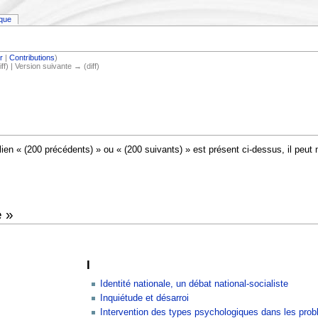
ique
r
|
Contributions
)
iff) | Version suivante → (diff)
lien « (200 précédents) » ou « (200 suivants) » est présent ci-dessus, il peut
e »
I
Identité nationale, un débat national-socialiste
Inquiétude et désarroi
Intervention des types psychologiques dans les pro