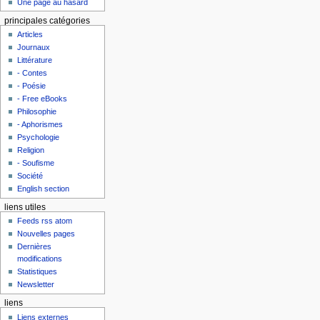
Une page au hasard
principales catégories
Articles
Journaux
Littérature
- Contes
- Poésie
- Free eBooks
Philosophie
- Aphorismes
Psychologie
Religion
- Soufisme
Société
English section
liens utiles
Feeds rss atom
Nouvelles pages
Dernières
modifications
Statistiques
Newsletter
liens
Liens externes