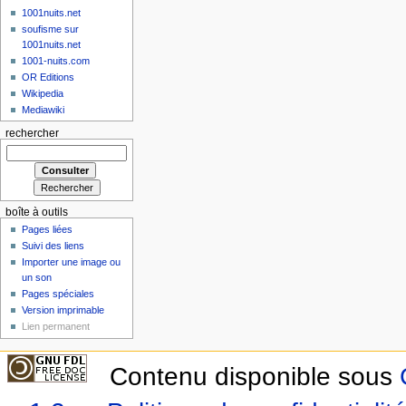
1001nuits.net
soufisme sur
1001nuits.net
1001-nuits.com
OR Editions
Wikipedia
Mediawiki
rechercher
boîte à outils
Pages liées
Suivi des liens
Importer une image ou
un son
Pages spéciales
Version imprimable
Lien permanent
Contenu disponible sous