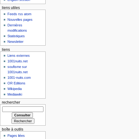
liens utiles
Feeds rss atom
Nouvelles pages
Dernières
modifications
Statistiques
Newsletter
liens
Liens externes
1001nuits.net
soufisme sur
1001nuits.net
1001-nuits.com
OR Editions
Wikipedia
Mediawiki
rechercher
boîte à outils
Pages liées