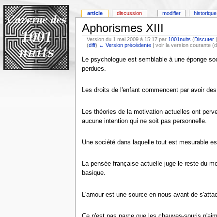
article
discussion
modifier
historique
Aphorismes XIII
Version du 1 mai 2009 à 15:17 par
1001nuits
(
Discuter
(
diff
)
← Version précédente
| voir la version courante (d
Le psychologue est semblable à une éponge social
perdues.
Les droits de l'enfant commencent par avoir des p
Les théories de la motivation actuelles ont perve
aucune intention qui ne soit pas personnelle.
Une société dans laquelle tout est mesurable est
La pensée française actuelle juge le reste du mond
basique.
L'amour est une source en nous avant de s'atta
Ce n'est pas parce que les chauves-souris n'aime