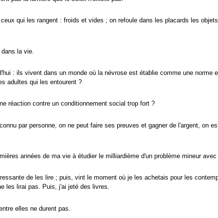
eux qui les rangent : froids et vides ; on refoule dans les placards les obje
dans la vie.
d'hui : ils vivent dans un monde où la névrose est établie comme une norme 
s adultes qui les entourent ?
e réaction contre un conditionnement social trop fort ?
econnu par personne, on ne peut faire ses preuves et gagner de l'argent, on es
remières années de ma vie à étudier le milliardième d'un problème mineur avec
pressante de les lire ; puis, vint le moment où je les achetais pour les contempl
 les lirai pas. Puis, j'ai jeté des livres.
entre elles ne durent pas.