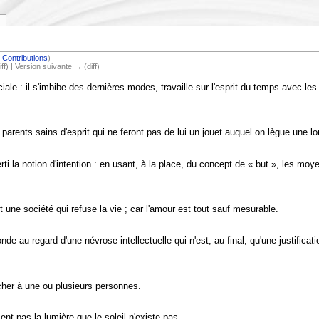
|
Contributions
)
iff) | Version suivante → (diff)
e : il s'imbibe des dernières modes, travaille sur l'esprit du temps avec les 
arents sains d'esprit qui ne feront pas de lui un jouet auquel on lègue une lon
rti la notion d'intention : en usant, à la place, du concept de « but », les mo
 une société qui refuse la vie ; car l'amour est tout sauf mesurable.
e au regard d'une névrose intellectuelle qui n'est, au final, qu'une justification
cher à une ou plusieurs personnes.
nt pas la lumière que le soleil n'existe pas.