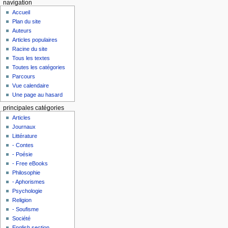
navigation
Accueil
Plan du site
Auteurs
Articles populaires
Racine du site
Tous les textes
Toutes les catégories
Parcours
Vue calendaire
Une page au hasard
principales catégories
Articles
Journaux
Littérature
- Contes
- Poésie
- Free eBooks
Philosophie
- Aphorismes
Psychologie
Religion
- Soufisme
Société
English section