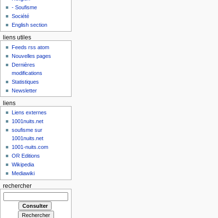
- Soufisme
Société
English section
liens utiles
Feeds rss atom
Nouvelles pages
Dernières
modifications
Statistiques
Newsletter
liens
Liens externes
1001nuits.net
soufisme sur
1001nuits.net
1001-nuits.com
OR Editions
Wikipedia
Mediawiki
rechercher