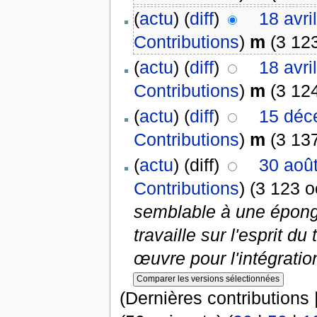
(
actu
) (
diff
)
18 avri
Contributions
)
m
(3 123
(
actu
) (
diff
)
18 avri
Contributions
)
m
(3 124
(
actu
) (
diff
)
15 déc
Contributions
)
m
(3 137
(
actu
) (diff)
30 aoû
Contributions
)
(3 123 o
semblable à une éponge
travaille sur l'esprit 
œuvre pour l'intégration
(Dernières contributions 