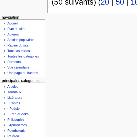
(50 suivants) (
20
|
50
|
1
navigation
Accueil
Plan du site
Auteurs
Articles populaires
Racine du site
Tous les textes
Toutes les catégories
Parcours
Vue calendaire
Une page au hasard
principales catégories
Articles
Journaux
Littérature
- Contes
- Poésie
- Free eBooks
Philosophie
- Aphorismes
Psychologie
Religion