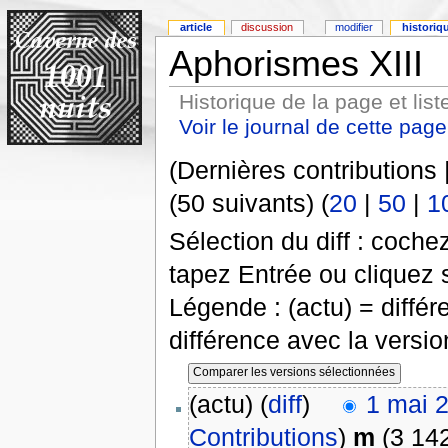
article
discussion
modifier
historiq
Aphorismes XIII
Historique de la page et list
Voir le journal de cette page
(Dernières contributions 
(50 suivants) (
20
|
50
|
1
Sélection du diff : coch
tapez Entrée ou cliquez 
Légende : (actu) = différ
différence avec la versi
(actu) (
diff
)
1 mai 
Contributions
)
m
(3 142